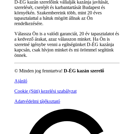
D-ÉG kazán szerelőink vállalják kazánja javítását,
szerelését, cseréjét és karbantartását Budapest és
környékén. Szakembereink több, mint 20 éves
tapasztalattal a hátuk mögött állnak az Ön
rendelkezésére.
Válassza Ön is a valódi garanciát, 20 év tapasztalatot és
a kedvező árakat, azaz válasszon minket. Ha Ön is
szeretné igénybe venni a egítségünket D-ÉG kazánja
kapcsán, csak hívjon minket és mi örömmel segítünk
önnek.
© Minden jog fenntartva!
D-ÉG kazán szerelő
Ajánló
Cookie (Süti) kezelési szabályzat
Adatvédelmi tájékoztató