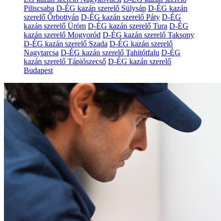
Piliscsaba
D-ÉG kazán szerelő Sülysáp
D-ÉG kazán
szerelő Őrbottyán
D-ÉG kazán szerelő Páty
D-ÉG
kazán szerelő Üröm
D-ÉG kazán szerelő Tura
D-ÉG
kazán szerelő Mogyoród
D-ÉG kazán szerelő Taksony
D-ÉG kazán szerelő Szada
D-ÉG kazán szerelő
Nagytarcsa
D-ÉG kazán szerelő Tahitótfalu
D-ÉG
kazán szerelő Tápiószecső
D-ÉG kazán szerelő
Budapest