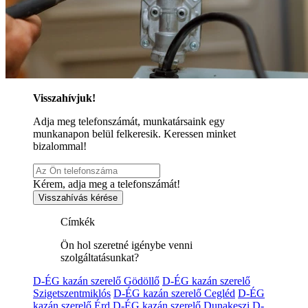
Visszahívjuk!
Adja meg telefonszámát, munkatársaink egy
munkanapon belül felkeresik. Keressen minket
bizalommal!
Kérem, adja meg a telefonszámát!
Visszahívás kérése
Címkék
Ön hol szeretné igénybe venni
szolgáltatásunkat?
D-ÉG kazán szerelő Gödöllő
D-ÉG kazán szerelő
Szigetszentmiklós
D-ÉG kazán szerelő Cegléd
D-ÉG
kazán szerelő Érd
D-ÉG kazán szerelő Dunakeszi
D-