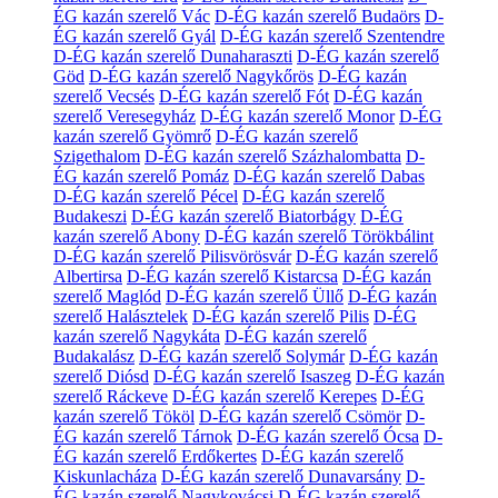
ÉG kazán szerelő Vác
D-ÉG kazán szerelő Budaörs
D-
ÉG kazán szerelő Gyál
D-ÉG kazán szerelő Szentendre
D-ÉG kazán szerelő Dunaharaszti
D-ÉG kazán szerelő
Göd
D-ÉG kazán szerelő Nagykőrös
D-ÉG kazán
szerelő Vecsés
D-ÉG kazán szerelő Fót
D-ÉG kazán
szerelő Veresegyház
D-ÉG kazán szerelő Monor
D-ÉG
kazán szerelő Gyömrő
D-ÉG kazán szerelő
Szigethalom
D-ÉG kazán szerelő Százhalombatta
D-
ÉG kazán szerelő Pomáz
D-ÉG kazán szerelő Dabas
D-ÉG kazán szerelő Pécel
D-ÉG kazán szerelő
Budakeszi
D-ÉG kazán szerelő Biatorbágy
D-ÉG
kazán szerelő Abony
D-ÉG kazán szerelő Törökbálint
D-ÉG kazán szerelő Pilisvörösvár
D-ÉG kazán szerelő
Albertirsa
D-ÉG kazán szerelő Kistarcsa
D-ÉG kazán
szerelő Maglód
D-ÉG kazán szerelő Üllő
D-ÉG kazán
szerelő Halásztelek
D-ÉG kazán szerelő Pilis
D-ÉG
kazán szerelő Nagykáta
D-ÉG kazán szerelő
Budakalász
D-ÉG kazán szerelő Solymár
D-ÉG kazán
szerelő Diósd
D-ÉG kazán szerelő Isaszeg
D-ÉG kazán
szerelő Ráckeve
D-ÉG kazán szerelő Kerepes
D-ÉG
kazán szerelő Tököl
D-ÉG kazán szerelő Csömör
D-
ÉG kazán szerelő Tárnok
D-ÉG kazán szerelő Ócsa
D-
ÉG kazán szerelő Erdőkertes
D-ÉG kazán szerelő
Kiskunlacháza
D-ÉG kazán szerelő Dunavarsány
D-
ÉG kazán szerelő Nagykovácsi
D-ÉG kazán szerelő