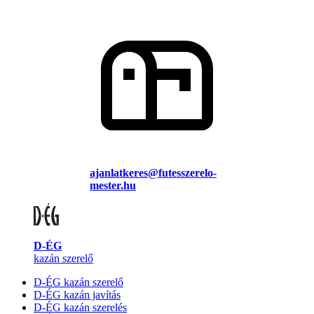
ajanlatkeres@futesszerelo-
mester.hu
D-ÉG
kazán szerelő
D-ÉG kazán szerelő
D-ÉG kazán javítás
D-ÉG kazán szerelés