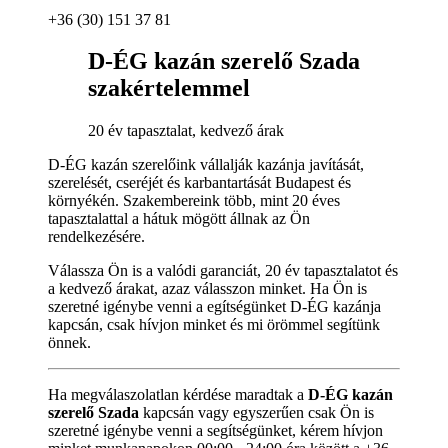
+36 (30) 151 37 81
D-ÉG kazán szerelő Szada
szakértelemmel
20 év tapasztalat, kedvező árak
D-ÉG kazán szerelőink vállalják kazánja javítását,
szerelését, cseréjét és karbantartását Budapest és
környékén. Szakembereink több, mint 20 éves
tapasztalattal a hátuk mögött állnak az Ön
rendelkezésére.
Válassza Ön is a valódi garanciát, 20 év tapasztalatot és
a kedvező árakat, azaz válasszon minket. Ha Ön is
szeretné igénybe venni a egítségünket D-ÉG kazánja
kapcsán, csak hívjon minket és mi örömmel segítünk
önnek.
Ha megválaszolatlan kérdése maradtak a
D-ÉG kazán
szerelő Szada
kapcsán vagy egyszerűen csak Ön is
szeretné igénybe venni a segítségünket, kérem hívjon