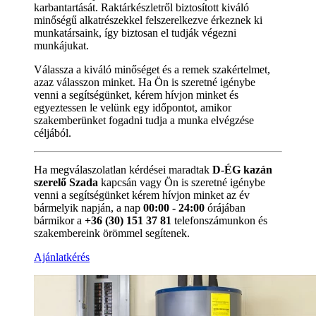
karbantartását. Raktárkészletről biztosított kiváló
minőségű alkatrészekkel felszerelkezve érkeznek ki
munkatársaink, így biztosan el tudják végezni
munkájukat.
Válassza a kiváló minőséget és a remek szakértelmet,
azaz válasszon minket. Ha Ön is szeretné igénybe
venni a segítségünket, kérem hívjon minket és
egyeztessen le velünk egy időpontot, amikor
szakemberünket fogadni tudja a munka elvégzése
céljából.
Ha megválaszolatlan kérdései maradtak
D-ÉG kazán
szerelő Szada
kapcsán vagy Ön is szeretné igénybe
venni a segítségünket kérem hívjon minket az év
bármelyik napján, a nap
00:00 - 24:00
órájában
bármikor a
+36 (30) 151 37 81
telefonszámunkon és
szakembereink örömmel segítenek.
Ajánlatkérés