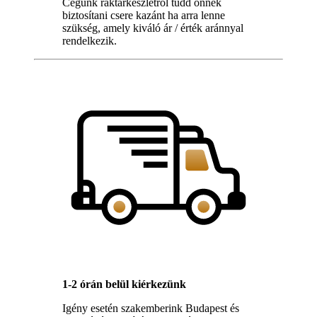
Cégünk raktárkészletről tudd önnek
biztosítani csere kazánt ha arra lenne
szükség, amely kiváló ár / érték aránnyal
rendelkezik.
1-2 órán belül kiérkezünk
Igény esetén szakemberink Budapest és