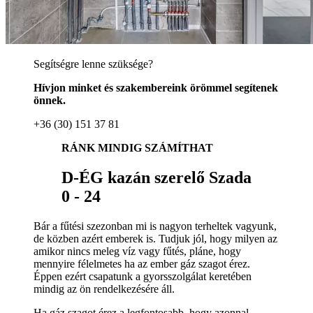
Segítségre lenne szüksége?
Hívjon minket és szakembereink örömmel segítenek
önnek.
+36 (30) 151 37 81
RÁNK MINDIG SZÁMÍTHAT
D-ÉG kazán szerelő Szada
0 - 24
Bár a fűtési szezonban mi is nagyon terheltek vagyunk,
de közben azért emberek is. Tudjuk jól, hogy milyen az
amikor nincs meleg víz vagy fűtés, pláne, hogy
mennyire félelmetes ha az ember gáz szagot érez.
Éppen ezért csapatunk a gyorsszolgálat keretében
mindig az ön rendelkezésére áll.
Ha gáz szagot érez a legfontosabb, hogy azonnal