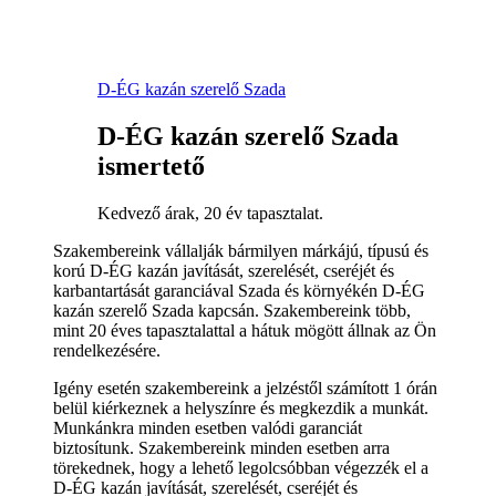
D-ÉG kazán szerelő Szada
D-ÉG kazán szerelő Szada
ismertető
Kedvező árak, 20 év tapasztalat.
Szakembereink vállalják bármilyen márkájú, típusú és
korú D-ÉG kazán javítását, szerelését, cseréjét és
karbantartását garanciával Szada és környékén D-ÉG
kazán szerelő Szada kapcsán. Szakembereink több,
mint 20 éves tapasztalattal a hátuk mögött állnak az Ön
rendelkezésére.
Igény esetén szakembereink a jelzéstől számított 1 órán
belül kiérkeznek a helyszínre és megkezdik a munkát.
Munkánkra minden esetben valódi garanciát
biztosítunk. Szakembereink minden esetben arra
törekednek, hogy a lehető legolcsóbban végezzék el a
D-ÉG kazán javítását, szerelését, cseréjét és