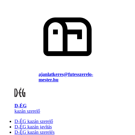
ajanlatkeres@futesszerelo-
mester.hu
D-ÉG
kazán szerelő
D-ÉG kazán szerelő
D-ÉG kazán javítás
D-ÉG kazán szerelés