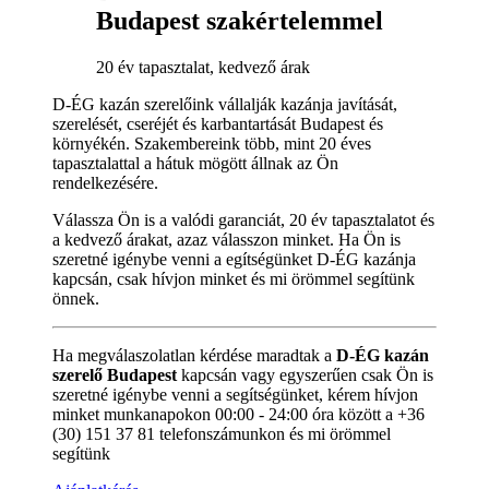
Budapest szakértelemmel
20 év tapasztalat, kedvező árak
D-ÉG kazán szerelőink vállalják kazánja javítását,
szerelését, cseréjét és karbantartását Budapest és
környékén. Szakembereink több, mint 20 éves
tapasztalattal a hátuk mögött állnak az Ön
rendelkezésére.
Válassza Ön is a valódi garanciát, 20 év tapasztalatot és
a kedvező árakat, azaz válasszon minket. Ha Ön is
szeretné igénybe venni a egítségünket D-ÉG kazánja
kapcsán, csak hívjon minket és mi örömmel segítünk
önnek.
Ha megválaszolatlan kérdése maradtak a
D-ÉG kazán
szerelő Budapest
kapcsán vagy egyszerűen csak Ön is
szeretné igénybe venni a segítségünket, kérem hívjon
minket munkanapokon 00:00 - 24:00 óra között a +36
(30) 151 37 81 telefonszámunkon és mi örömmel
segítünk