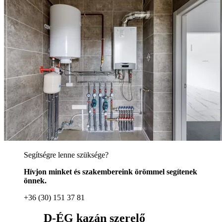
Segítségre lenne szüksége?
Hívjon minket és szakembereink örömmel segítenek
önnek.
+36 (30) 151 37 81
D-ÉG kazán szerelő