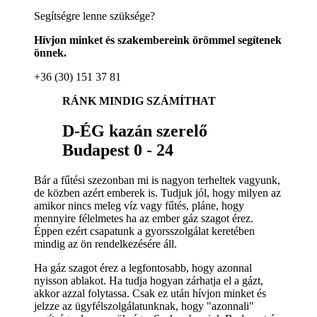
Segítségre lenne szüksége?
Hívjon minket és szakembereink örömmel segítenek
önnek.
+36 (30) 151 37 81
RÁNK MINDIG SZÁMÍTHAT
D-ÉG kazán szerelő
Budapest 0 - 24
Bár a fűtési szezonban mi is nagyon terheltek vagyunk,
de közben azért emberek is. Tudjuk jól, hogy milyen az
amikor nincs meleg víz vagy fűtés, pláne, hogy
mennyire félelmetes ha az ember gáz szagot érez.
Éppen ezért csapatunk a gyorsszolgálat keretében
mindig az ön rendelkezésére áll.
Ha gáz szagot érez a legfontosabb, hogy azonnal
nyisson ablakot. Ha tudja hogyan zárhatja el a gázt,
akkor azzal folytassa. Csak ez után hívjon minket és
jelzze az ügyfélszolgálatunknak, hogy "azonnali"