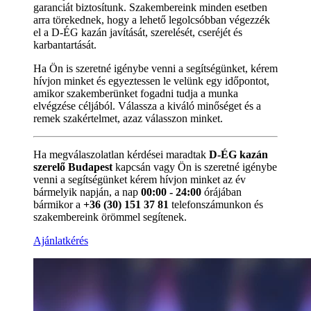
garanciát biztosítunk. Szakembereink minden esetben
arra törekednek, hogy a lehető legolcsóbban végezzék
el a D-ÉG kazán javítását, szerelését, cseréjét és
karbantartását.
Ha Ön is szeretné igénybe venni a segítségünket, kérem
hívjon minket és egyeztessen le velünk egy időpontot,
amikor szakemberünket fogadni tudja a munka
elvégzése céljából. Válassza a kiváló minőséget és a
remek szakértelmet, azaz válasszon minket.
Ha megválaszolatlan kérdései maradtak
D-ÉG kazán
szerelő Budapest
kapcsán vagy Ön is szeretné igénybe
venni a segítségünket kérem hívjon minket az év
bármelyik napján, a nap
00:00 - 24:00
órájában
bármikor a
+36 (30) 151 37 81
telefonszámunkon és
szakembereink örömmel segítenek.
Ajánlatkérés