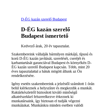
D-ÉG kazán szerelő Budapest
D-ÉG kazán szerelő
Budapest ismertető
Kedvező árak, 20 év tapasztalat.
Szakembereink vállalják bármilyen márkájú, típusú és
korú D-ÉG kazán javítását, szerelését, cseréjét és
karbantartását garanciával Budapest és környékén D-
ÉG kazán szerelő Budapest kapcsán. Több, mint 20
éves tapasztalattal a hátuk mögött állunk az Ön
rendelkezésére.
Igény esetén szakembereink a jelzéstől számított 1 órán
belül kiérkeznek a helyszínre és megkezdik a munkát.
Raktárkészletről biztosított kiváló minőségű
alkatrészekkel felszerelkezve érkeznek ki
munkatársaink, így biztosan el tudják végezni
munkájukat. Munkánkra minden esetben valódi