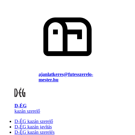
ajanlatkeres@futesszerelo-
mester.hu
D-ÉG
kazán szerelő
D-ÉG kazán szerelő
D-ÉG kazán javítás
D-ÉG kazán szerelés