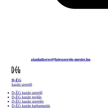
ajanlatkeres@futesszerelo-mester.hu
D-ÉG
kazán szerelő
D-ÉG kazán szerelő
D-ÉG kazán javítás
D-ÉG kazán szerelés
D-ÉG kazán karbantartás