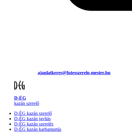
ajanlatkeres@futesszerelo-mester.hu
D-ÉG
kazán szerelő
D-ÉG kazán szerelő
D-ÉG kazán javítás
D-ÉG kazán szerelés
D-ÉG kazán karbantartás