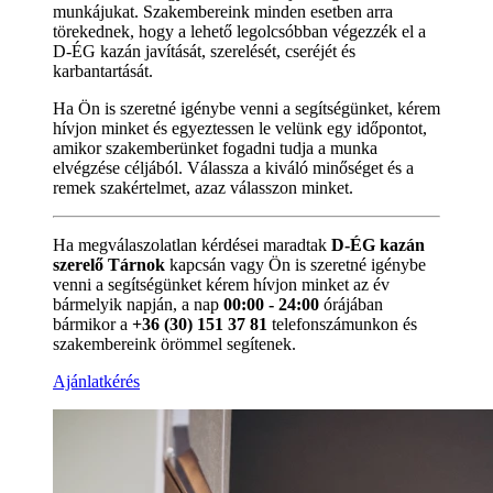
munkájukat. Szakembereink minden esetben arra
törekednek, hogy a lehető legolcsóbban végezzék el a
D-ÉG kazán javítását, szerelését, cseréjét és
karbantartását.
Ha Ön is szeretné igénybe venni a segítségünket, kérem
hívjon minket és egyeztessen le velünk egy időpontot,
amikor szakemberünket fogadni tudja a munka
elvégzése céljából. Válassza a kiváló minőséget és a
remek szakértelmet, azaz válasszon minket.
Ha megválaszolatlan kérdései maradtak
D-ÉG kazán
szerelő Tárnok
kapcsán vagy Ön is szeretné igénybe
venni a segítségünket kérem hívjon minket az év
bármelyik napján, a nap
00:00 - 24:00
órájában
bármikor a
+36 (30) 151 37 81
telefonszámunkon és
szakembereink örömmel segítenek.
Ajánlatkérés