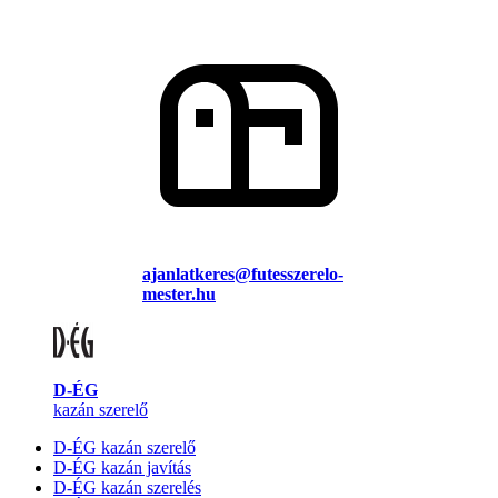
ajanlatkeres@futesszerelo-
mester.hu
D-ÉG
kazán szerelő
D-ÉG kazán szerelő
D-ÉG kazán javítás
D-ÉG kazán szerelés