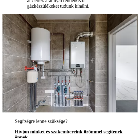
ár / érték aránnyal rendelkező
gázkészülékeket tudunk kínálni.
Segítségre lenne szüksége?
Hívjon minket és szakembereink örömmel segítenek
önnek.