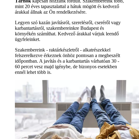
Tárnok
kapcsán hozzánk fordult. Szakembereink több,
mint 20 éves tapasztalattal a hátuk mögött és kedvező
árakkal állnak az Ön rendelkezésére.
Legyen szó kazán javításról, szerelésről, cseréről vagy
karbantartásról, szakembereinkre Budapest és
környékén számíthat. Kedvező árakkal várjuk leendő
ügyfeleinket.
Szakembereink - raktárkészletről - alkatrészekkel
felszerelkezve érkeznek önhöz pontosan a megbeszélt
időpontban. A javítás és a karbantartás várhatóan 30 -
60 percet vesz majd igénybe, de bizonyos esetekben
ennél lehet több is.