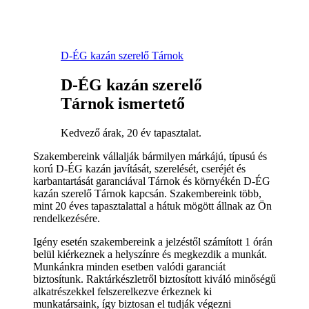
D-ÉG kazán szerelő Tárnok
D-ÉG kazán szerelő
Tárnok ismertető
Kedvező árak, 20 év tapasztalat.
Szakembereink vállalják bármilyen márkájú, típusú és
korú D-ÉG kazán javítását, szerelését, cseréjét és
karbantartását garanciával Tárnok és környékén D-ÉG
kazán szerelő Tárnok kapcsán. Szakembereink több,
mint 20 éves tapasztalattal a hátuk mögött állnak az Ön
rendelkezésére.
Igény esetén szakembereink a jelzéstől számított 1 órán
belül kiérkeznek a helyszínre és megkezdik a munkát.
Munkánkra minden esetben valódi garanciát
biztosítunk. Raktárkészletről biztosított kiváló minőségű
alkatrészekkel felszerelkezve érkeznek ki
munkatársaink, így biztosan el tudják végezni