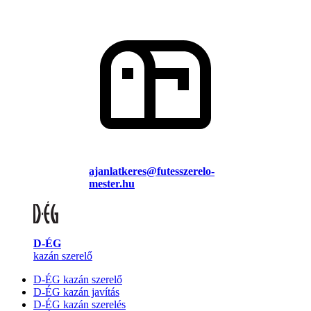
ajanlatkeres@futesszerelo-
mester.hu
D-ÉG
kazán szerelő
D-ÉG kazán szerelő
D-ÉG kazán javítás
D-ÉG kazán szerelés