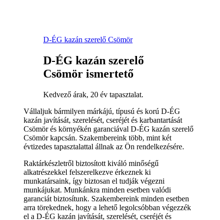
D-ÉG kazán szerelő Csömör
D-ÉG kazán szerelő
Csömör ismertető
Kedvező árak, 20 év tapasztalat.
Vállaljuk bármilyen márkájú, típusú és korú D-ÉG
kazán javítását, szerelését, cseréjét és karbantartását
Csömör és környékén garanciával D-ÉG kazán szerelő
Csömör kapcsán. Szakembereink több, mint két
évtizedes tapasztalattal állnak az Ön rendelkezésére.
Raktárkészletről biztosított kiváló minőségű
alkatrészekkel felszerelkezve érkeznek ki
munkatársaink, így biztosan el tudják végezni
munkájukat. Munkánkra minden esetben valódi
garanciát biztosítunk. Szakembereink minden esetben
arra törekednek, hogy a lehető legolcsóbban végezzék
el a D-ÉG kazán javítását, szerelését, cseréjét és