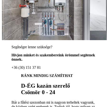
Segítségre lenne szüksége?
Hívjon minket és szakembereink örömmel segítenek
önnek.
+36 (30) 151 37 81
RÁNK MINDIG SZÁMÍTHAT
D-ÉG kazán szerelő
Csömör 0 - 24
Bár a fűtési szezonban mi is nagyon terheltek vagyunk,
de közben azért emberek is. Tudjuk jól, hogy milyen az