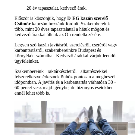
20 év tapasztalat, kedvező árak.
Először is köszönjük, hogy
D-ÉG kazán szerelő
Csömör
kapcsán hozzánk fordult. Szakembereink
több, mint 20 éves tapasztalattal a hátuk mögött és
kedvező árakkal állnak az Ön rendelkezésére.
Legyen szó kazán javításról, szerelésről, cseréről vagy
karbantartásról, szakembereinkre Budapest és
környékén számíthat. Kedvező árakkal várjuk leendő
ügyfeleinket.
Szakembereink - raktárkészletről - alkatrészekkel
felszerelkezve érkeznek önhöz pontosan a megbeszélt
időpontban. A javítás és a karbantartás várhatóan 30 -
60 percet vesz majd igénybe, de bizonyos esetekben
ennél lehet több is.