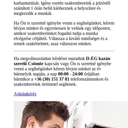
karbantartását. Igény esetén szakembereink a jelzéstől
számított 1 órán belül kiérkeznek a helyszínre és
megkezdik a munkát.
Ha Ön is szeretné igénybe venni a segítségünket, kérem
hívjon minket és egyeztessen le velünk egy időpontot,
amikor szakemberünket fogadni tudja a munka
elvégzése céljából. Válassza a kiváló minőséget és a
remek szakértelmet, azaz válasszon minket.
Ha megválaszolatlan kérdései maradtak
D-ÉG kazán
szerelő Csömör
kapcsán vagy Ön is szeretné igénybe
venni a segítségünket kérem hívjon minket az év
bármelyik napján, a nap
00:00 - 24:00
órájában
bármikor a
+36 (30) 151 37 81
telefonszámunkon és
szakembereink örömmel segítenek.
Ajánlatkérés