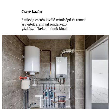
Csere kazán
Szükség esetén kiváló minőségű és remek
ár / érték aránnyal rendelkező
gázkészülékeket tudunk kínálni.