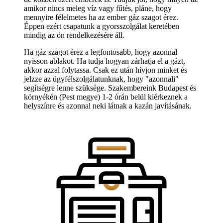
amikor nincs meleg víz vagy fűtés, pláne, hogy
mennyire félelmetes ha az ember gáz szagot érez.
Éppen ezért csapatunk a gyorsszolgálat keretében
mindig az ön rendelkezésére áll.
Ha gáz szagot érez a legfontosabb, hogy azonnal
nyisson ablakot. Ha tudja hogyan zárhatja el a gázt,
akkor azzal folytassa. Csak ez után hívjon minket és
jelzze az ügyfélszolgálatunknak, hogy "azonnali"
segítségre lenne szüksége. Szakembereink Budapest és
környékén (Pest megye) 1-2 órán belül kiérkeznek a
helyszínre és azonnal neki látnak a kazán javításának.