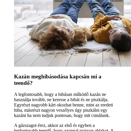
Kazán meghibásodása kapcsán mi a
teendő?
A legfontosabb, hogy a hibásan működő kazán ne
használja tovább, ne keresse a hibát és ne piszkálja.
Egyrészt nagyobb kárt okozhat benne, mint az eredeti
hiba, másrészt nagyon veszélyes úgy piszkálni egy
kazánt ha nem tudjuk pontosan, hogy mit csinálunk.
A gázszagot érez, akkor az első és egyben a
legfontosabb teendő, hogy azonnal nyisson ablakot. A