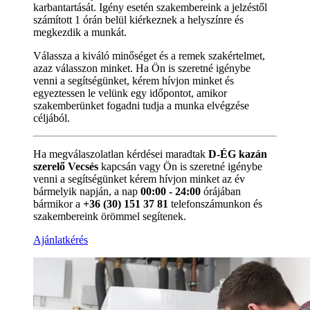
karbantartását. Igény esetén szakembereink a jelzéstől
számított 1 órán belül kiérkeznek a helyszínre és
megkezdik a munkát.
Válassza a kiváló minőséget és a remek szakértelmet,
azaz válasszon minket. Ha Ön is szeretné igénybe
venni a segítségünket, kérem hívjon minket és
egyeztessen le velünk egy időpontot, amikor
szakemberünket fogadni tudja a munka elvégzése
céljából.
Ha megválaszolatlan kérdései maradtak
D-ÉG kazán
szerelő Vecsés
kapcsán vagy Ön is szeretné igénybe
venni a segítségünket kérem hívjon minket az év
bármelyik napján, a nap
00:00 - 24:00
órájában
bármikor a
+36 (30) 151 37 81
telefonszámunkon és
szakembereink örömmel segítenek.
Ajánlatkérés