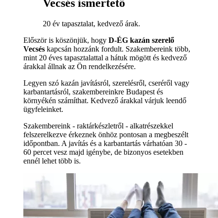
Vecsés ismertető
20 év tapasztalat, kedvező árak.
Először is köszönjük, hogy
D-ÉG kazán szerelő
Vecsés
kapcsán hozzánk fordult. Szakembereink több,
mint 20 éves tapasztalattal a hátuk mögött és kedvező
árakkal állnak az Ön rendelkezésére.
Legyen szó kazán javításról, szerelésről, cseréről vagy
karbantartásról, szakembereinkre Budapest és
környékén számíthat. Kedvező árakkal várjuk leendő
ügyfeleinket.
Szakembereink - raktárkészletről - alkatrészekkel
felszerelkezve érkeznek önhöz pontosan a megbeszélt
időpontban. A javítás és a karbantartás várhatóan 30 -
60 percet vesz majd igénybe, de bizonyos esetekben
ennél lehet több is.