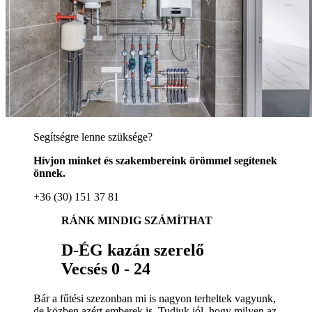
Segítségre lenne szüksége?
Hívjon minket és szakembereink örömmel segítenek
önnek.
+36 (30) 151 37 81
RÁNK MINDIG SZÁMÍTHAT
D-ÉG kazán szerelő
Vecsés 0 - 24
Bár a fűtési szezonban mi is nagyon terheltek vagyunk,
de közben azért emberek is. Tudjuk jól, hogy milyen az