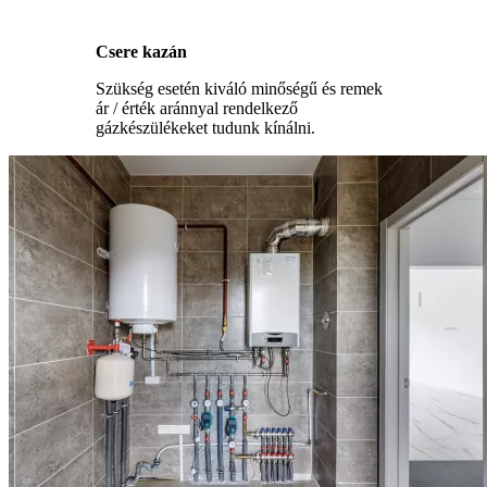
Csere kazán
Szükség esetén kiváló minőségű és remek
ár / érték aránnyal rendelkező
gázkészülékeket tudunk kínálni.