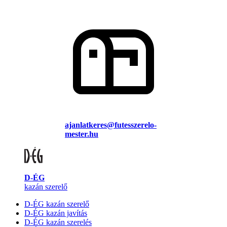
ajanlatkeres@futesszerelo-
mester.hu
D-ÉG
kazán szerelő
D-ÉG kazán szerelő
D-ÉG kazán javítás
D-ÉG kazán szerelés