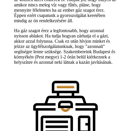
amikor nincs meleg víz vagy fűtés, pláne, hogy
mennyire félelmetes ha az ember gáz szagot érez.
Éppen ezért csapatunk a gyorsszolgálat keretében
mindig az ön rendelkezésére áll.
Ha gáz szagot érez a legfontosabb, hogy azonnal
nyisson ablakot. Ha tudja hogyan zárhatja el a gázt,
akkor azzal folytassa. Csak ez után hívjon minket és
jelzze az ügyfélszolgálatunknak, hogy "azonnali"
segítségre lenne szüksége. Szakembereink Budapest és
környékén (Pest megye) 1-2 órán belül kiérkeznek a
helyszínre és azonnal neki látnak a kazán javításának.