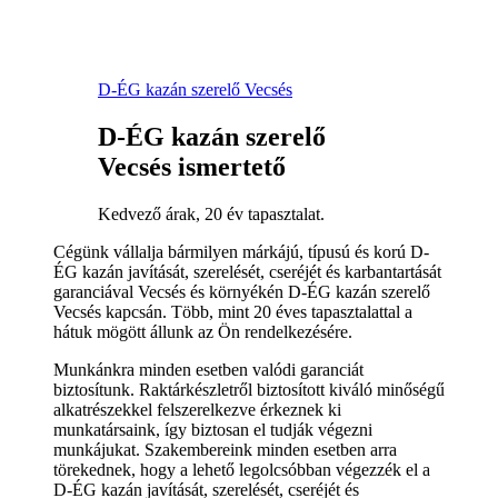
D-ÉG kazán szerelő Vecsés
D-ÉG kazán szerelő
Vecsés ismertető
Kedvező árak, 20 év tapasztalat.
Cégünk vállalja bármilyen márkájú, típusú és korú D-
ÉG kazán javítását, szerelését, cseréjét és karbantartását
garanciával Vecsés és környékén D-ÉG kazán szerelő
Vecsés kapcsán. Több, mint 20 éves tapasztalattal a
hátuk mögött állunk az Ön rendelkezésére.
Munkánkra minden esetben valódi garanciát
biztosítunk. Raktárkészletről biztosított kiváló minőségű
alkatrészekkel felszerelkezve érkeznek ki
munkatársaink, így biztosan el tudják végezni
munkájukat. Szakembereink minden esetben arra
törekednek, hogy a lehető legolcsóbban végezzék el a
D-ÉG kazán javítását, szerelését, cseréjét és